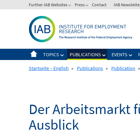
Skip
Further IAB Websites
Press
Contact
IAB Newslette
to
content
TOPICS
PUBLICATIONS
EVENTS
Startseite – English
»
Publications
»
Publication
»
Der Arbeitsmarkt f
Ausblick