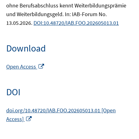
ohne Berufsabschluss kennt Weiterbildungsprämie
und Weiterbildungsgeld. In: IAB-Forum No.
13.05.2026.
DOI:10.48720/IAB.FOO.202605013.01
Download
Opens
Open Access
in
a
new
DOI
window
doi.org/10.48720/IAB.FOO.202605013.01 [Open
Opens
Access]
in
a