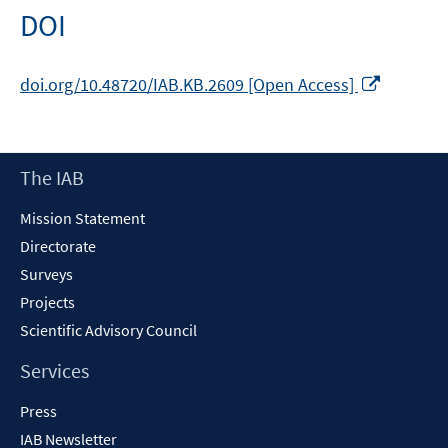
new
DOI
window
Opens
doi.org/10.48720/IAB.KB.2609 [Open Access]
in
a
new
Footer
The IAB
window
Content
Mission Statement
Directorate
Surveys
Projects
Scientific Advisory Council
Services
Press
IAB Newsletter