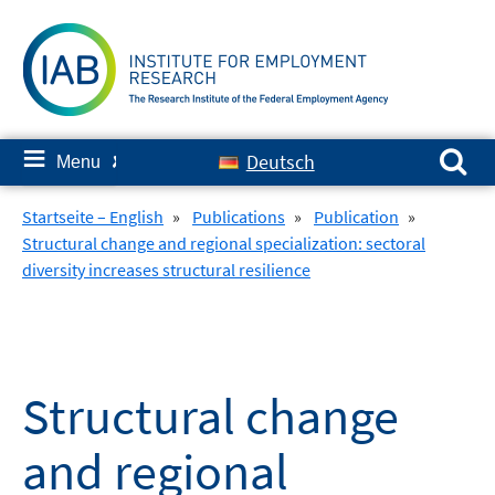
Skip
to
content
Search for:
≡
Deutsch
Menu
✘
Startseite – English
»
Publications
»
Publication
»
Structural change and regional specialization: sectoral
diversity increases structural resilience
Structural change
and regional