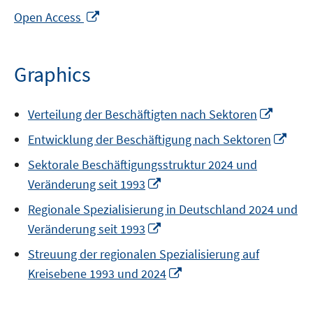
Opens
Open Access
in
a
new
Graphics
window
Opens
Verteilung der Beschäftigten nach Sektoren
in
Ope
Entwicklung der Beschäftigung nach Sektoren
a
in
new
Sektorale Beschäftigungsstruktur 2024 und
a
windo
Opens
Veränderung seit 1993
new
in
win
Regionale Spezialisierung in Deutschland 2024 und
a
Opens
Veränderung seit 1993
new
in
window
Streuung der regionalen Spezialisierung auf
a
Opens
Kreisebene 1993 und 2024
new
in
window
a