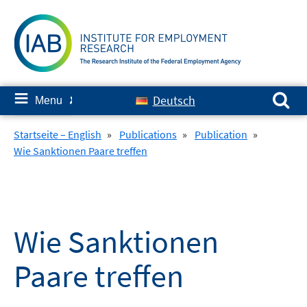
Skip
to
content
Search for:
≡
Deutsch
Menu
✘
Startseite – English
»
Publications
»
Publication
»
Wie Sanktionen Paare treffen
Wie Sanktionen
Paare treffen