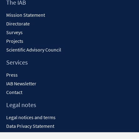
Footer
The IAB
window
Content
Mission Statement
Directorate
Surveys
Projects
Scientific Advisory Council
Services
Press
IAB Newsletter
Contact
Legal notes
Legal notices and terms
Data Privacy Statement
Accessibility Statement