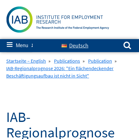
Skip
to
content
Search for:
≡
Deutsch
Menu
✘
Startseite – English
»
Publications
»
Publication
»
IAB-Regionalprognose 2026: "Ein flächendeckender
Beschäftigungsaufbau ist nicht in Sicht"
IAB-
Regionalprognose