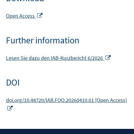
Opens
Open Access
in
a
new
Further information
window
Opens
Lesen Sie dazu den IAB-Kurzbericht 6/2026
in
a
new
DOI
window
doi.org/10.48720/IAB.FOO.20260410.01 [Open Access]
Opens
in
a
new