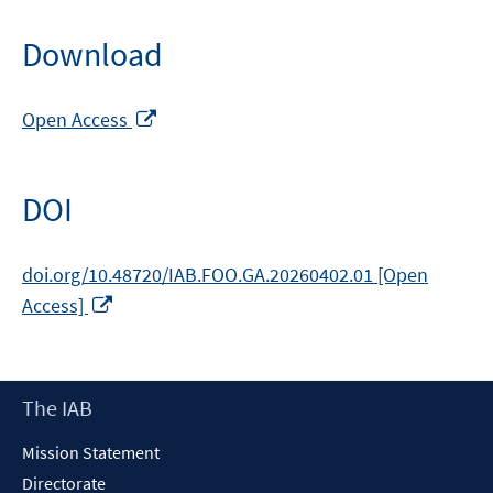
Download
Opens
Open Access
in
a
new
DOI
window
doi.org/10.48720/IAB.FOO.GA.20260402.01 [Open
Opens
Access]
in
a
new
Footer
The IAB
window
Content
Mission Statement
Directorate