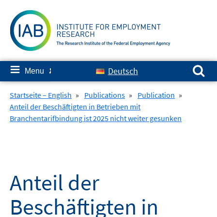
Skip
to
content
Search for:
≡
Deutsch
Menu
✘
Startseite – English
»
Publications
»
Publication
»
Anteil der Beschäftigten in Betrieben mit
Branchentarifbindung ist 2025 nicht weiter gesunken
Anteil der
Beschäftigten in