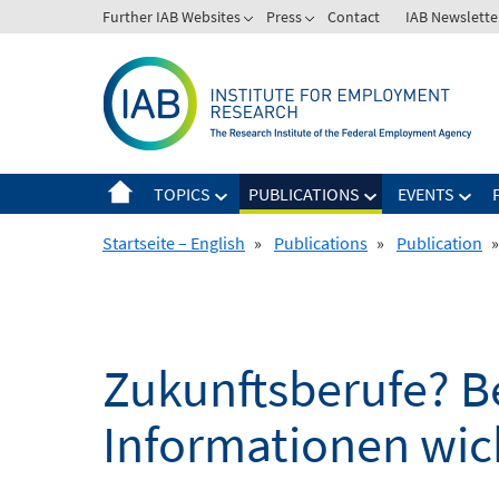
Skip
Further IAB Websites
Press
Contact
IAB Newslette
to
content
TOPICS
PUBLICATIONS
EVENTS
Startseite – English
»
Publications
»
Publication
»
Zukunftsberufe? Be
Informationen wich