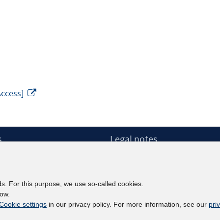
Opens
Access]
in
a
new
s
Legal notes
window
Legal notices and terms
etter
Data Privacy Statement
Accessibility Statement
ds. For this purpose, we use so-called cookies.
Report Accessibility
low.
Cookie settings
in our privacy policy. For more information, see our
pri