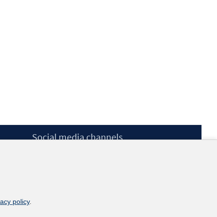
Social media channels
BlueSky
YouTube
LinkedIn
XING
kununu
vacy policy
.
Netiquette