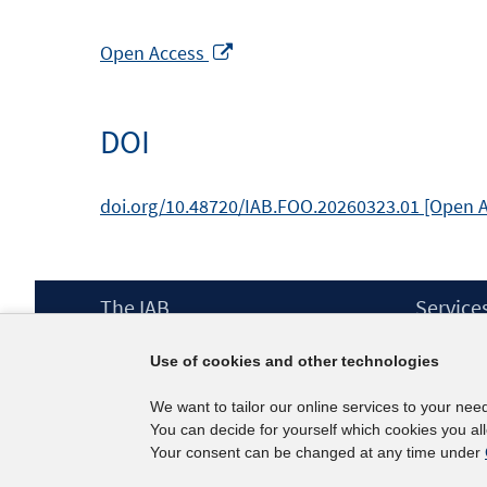
Opens
Open Access
in
a
DOI
new
window
doi.org/10.48720/IAB.FOO.20260323.01 [Open 
Footer
The IAB
Service
Content
Mission Statement
Press
Use of cookies and other technologies
Directorate
IAB Newsl
Surveys
Contact
We want to tailor our online services to your nee
Projects
You can decide for yourself which cookies you al
Scientific Advisory Council
Your consent can be changed at any time under