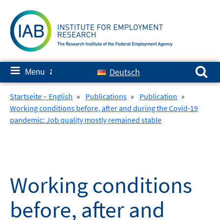
Skip
to
content
Search for:
≡
Deutsch
Menu
✘
Startseite – English
»
Publications
»
Publication
»
Working conditions before, after and during the Covid-19
pandemic: Job quality mostly remained stable
Working conditions
before, after and