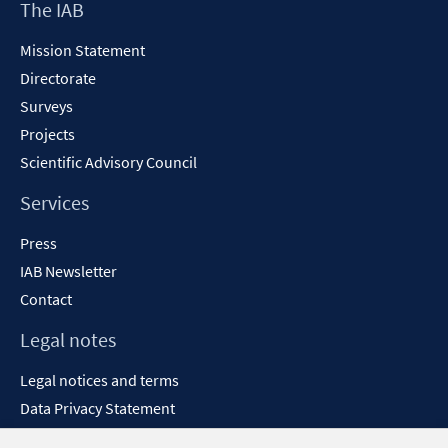
Footer
The IAB
window
Content
Mission Statement
Directorate
Surveys
Projects
Scientific Advisory Council
Services
Press
IAB Newsletter
Contact
Legal notes
Legal notices and terms
Data Privacy Statement
Accessibility Statement