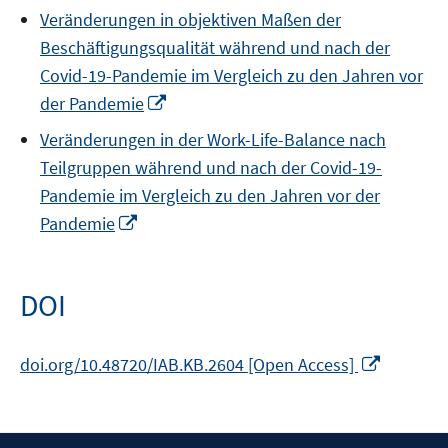
in
Veränderungen in objektiven Maßen der
a
Beschäftigungsqualität während und nach der
new
Covid-19-Pandemie im Vergleich zu den Jahren vor
window
Opens
der Pandemie
in
Veränderungen in der Work-Life-Balance nach
a
Teilgruppen während und nach der Covid-19-
new
Pandemie im Vergleich zu den Jahren vor der
window
Opens
Pandemie
in
a
new
DOI
window
Opens
doi.org/10.48720/IAB.KB.2604 [Open Access]
in
a
new