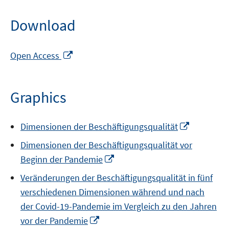
Download
Opens
Open Access
in
a
new
Graphics
window
Opens
Dimensionen der Beschäftigungsqualität
in
Dimensionen der Beschäftigungsqualität vor
a
Opens
Beginn der Pandemie
new
in
window
Veränderungen der Beschäftigungsqualität in fünf
a
verschiedenen Dimensionen während und nach
new
der Covid-19-Pandemie im Vergleich zu den Jahren
window
Opens
vor der Pandemie