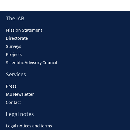
a
new
Footer
The IAB
win
Content
Mission Statement
Directorate
Surveys
Projects
Scientific Advisory Council
Services
Press
IAB Newsletter
Contact
Legal notes
Legal notices and terms