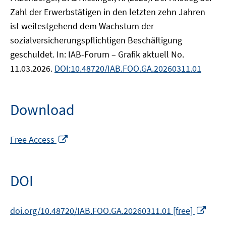
Zahl der Erwerbstätigen in den letzten zehn Jahren
ist weitestgehend dem Wachstum der
sozialversicherungspflichtigen Beschäftigung
geschuldet. In: IAB-Forum – Grafik aktuell No.
11.03.2026.
DOI:10.48720/IAB.FOO.GA.20260311.01
Download
Opens
Free Access
in
a
new
DOI
window
Ope
doi.org/10.48720/IAB.FOO.GA.20260311.01 [free]
in