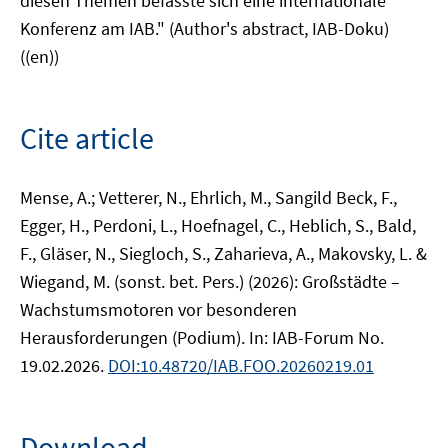
diesen Themen befasste sich eine internationale
Konferenz am IAB." (Author's abstract, IAB-Doku)
((en))
Cite article
Mense, A.; Vetterer, N., Ehrlich, M., Sangild Beck, F.,
Egger, H., Perdoni, L., Hoefnagel, C., Heblich, S., Bald,
F., Gläser, N., Siegloch, S., Zaharieva, A., Makovsky, L. &
Wiegand, M. (sonst. bet. Pers.) (2026): Großstädte –
Wachstumsmotoren vor besonderen
Herausforderungen (Podium). In: IAB-Forum No.
19.02.2026.
DOI:10.48720/IAB.FOO.20260219.01
Download