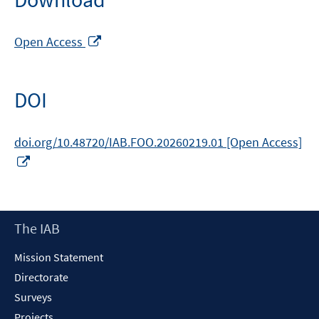
Opens
Open Access
in
a
new
DOI
window
doi.org/10.48720/IAB.FOO.20260219.01 [Open Access]
Opens
in
a
new
Footer
The IAB
window
Content
Mission Statement
Directorate
Surveys
Projects