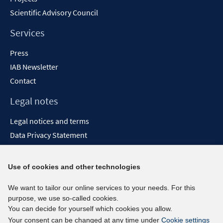
Scientific Advisory Council
Services
Press
IAB Newsletter
Contact
Legal notes
Legal notices and terms
Data Privacy Statement
Accessibility Statement
Report Accessibility
Use of cookies and other technologies
Social media channels
We want to tailor our online services to your needs. For this
purpose, we use so-called cookies.
BlueSky
You can decide for yourself which cookies you allow.
YouTube
Your consent can be changed at any time under
Cookie settings