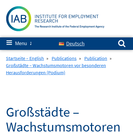
Skip
to
content
Search for:
≡
Deutsch
Menu
✘
Startseite – English
»
Publications
»
Publication
»
Großstädte – Wachstumsmotoren vor besonderen
Herausforderungen (Podium)
Großstädte –
Wachstumsmotoren