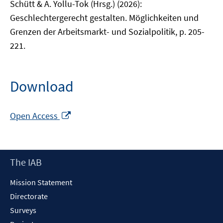
Schütt & A. Yollu-Tok (Hrsg.) (2026):
Geschlechtergerecht gestalten. Möglichkeiten und
Grenzen der Arbeitsmarkt- und Sozialpolitik, p. 205-
221.
Download
Opens
Open Access
in
a
new
Footer
The IAB
window
Content
Mission Statement
Directorate
Surveys