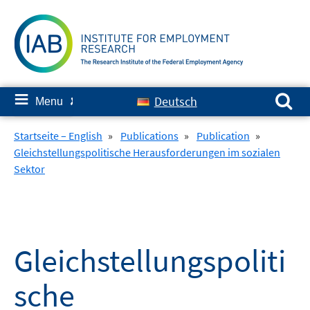
Skip
to
content
Search for:
≡
Deutsch
Menu
✘
Startseite – English
»
Publications
»
Publication
»
Gleichstellungspolitische Herausforderungen im sozialen
Sektor
Gleichstellungspoliti
sche