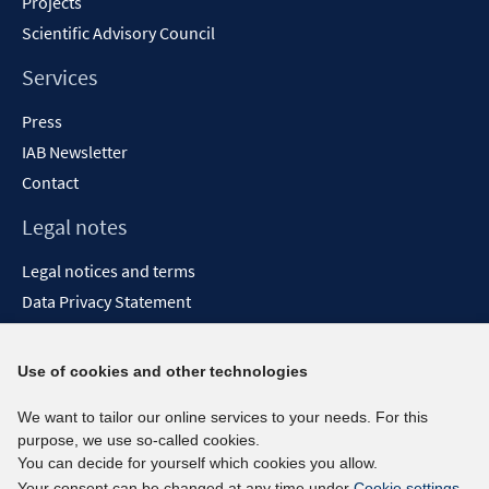
Projects
Scientific Advisory Council
Services
Press
IAB Newsletter
Contact
Legal notes
Legal notices and terms
Data Privacy Statement
Accessibility Statement
Report Accessibility
Use of cookies and other technologies
Social media channels
We want to tailor our online services to your needs. For this
purpose, we use so-called cookies.
BlueSky
You can decide for yourself which cookies you allow.
YouTube
Your consent can be changed at any time under
Cookie settings