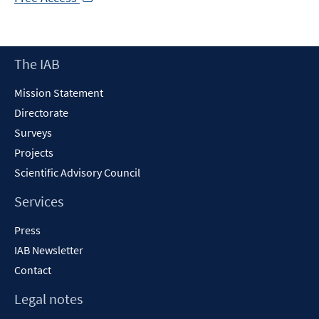
in
a
new
Footer
The IAB
window
Content
Mission Statement
Directorate
Surveys
Projects
Scientific Advisory Council
Services
Press
IAB Newsletter
Contact
Legal notes