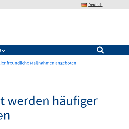
Deutsch
Search for:
B
amilienfreundliche Maßnahmen angeboten
at werden häufiger
en