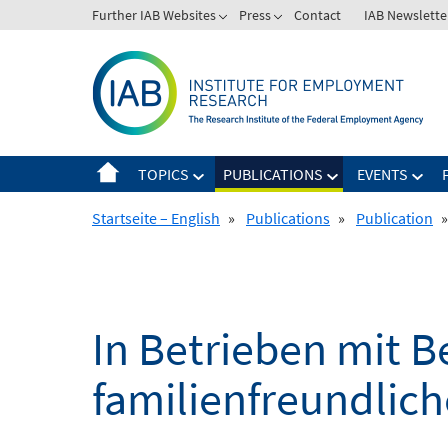
Skip
Further IAB Websites
Press
Contact
IAB Newslette
to
content
TOPICS
PUBLICATIONS
EVENTS
Startseite – English
»
Publications
»
Publication
»
In Betrieben mit B
familienfreundli