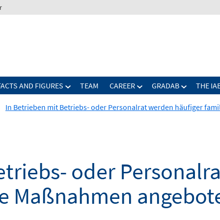
r
FACTS AND FIGURES
TEAM
CAREER
GRADAB
THE IA
In Betrieben mit Betriebs- oder Personalrat werden häufiger f
etriebs- oder Personalr
che Maßnahmen angebot