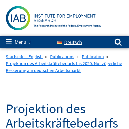
Skip
to
content
Search for:
≡
Deutsch
Menu
✘
Startseite – English
»
Publications
»
Publication
»
Projektion des Arbeitskräftebedarfs bis 2020: Nur zögerliche
Besserung am deutschen Arbeitsmarkt
Projektion des
Arbeitskräftebedarfs