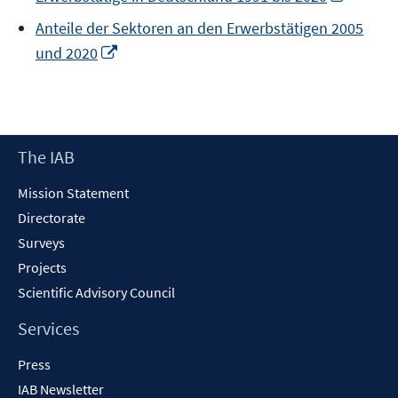
in
Anteile der Sektoren an den Erwerbstätigen 2005
a
Opens
und 2020
new
in
windo
a
new
window
Footer
The IAB
Content
Mission Statement
Directorate
Surveys
Projects
Scientific Advisory Council
Services
Press
IAB Newsletter