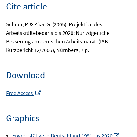
Cite article
Schnur, P. & Zika, G. (2005): Projektion des
Arbeitskräftebedarfs bis 2020: Nur zögerliche
Besserung am deutschen Arbeitsmarkt. (IAB-
Kurzbericht 12/2005), Nürnberg, 7 p.
Download
Opens
Free Access
in
a
new
Graphics
window
Opens
Erwerbstätige in Deutschland 1991 bis 2020