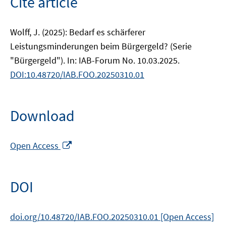
Cite article
Wolff, J. (2025): Bedarf es schärferer
Leistungsminderungen beim Bürgergeld? (Serie
"Bürgergeld"). In: IAB-Forum No. 10.03.2025.
DOI:10.48720/IAB.FOO.20250310.01
Download
Opens
Open Access
in
a
new
DOI
window
doi.org/10.48720/IAB.FOO.20250310.01 [Open Access]