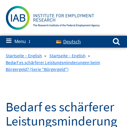
Skip
to
content
Search for:
≡
Deutsch
Menu
✘
Startseite – English
»
Startseite – English
»
Bedarf es schärferer Leistungsminderungen beim
Bürgergeld? (Serie "Bürgergeld")
Bedarf es schärferer
Leistungsminderung