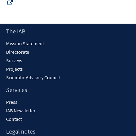
Opens
in
a
new
Footer
The IAB
window
Content
Mission Statement
Directorate
Surveys
Projects
Scientific Advisory Council
Services
Press
IAB Newsletter
Contact
Legal notes