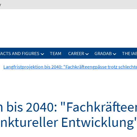
r
FACTS AND FIGURES
TEAM
CAREER
GRADAB
THE IA
Langfristprojektion bis 2040: "Fachkräfteengpässe trotz schlecht
n bis 2040: "Fachkräfte
nktureller Entwicklung"