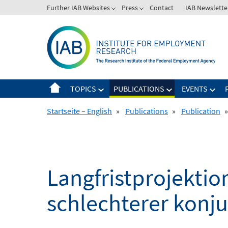
Skip
Further IAB Websites
Press
Contact
IAB Newslette
to
content
TOPICS
PUBLICATIONS
EVENTS
Startseite – English
»
Publications
»
Publication
»
Langfristprojektio
schlechterer konju