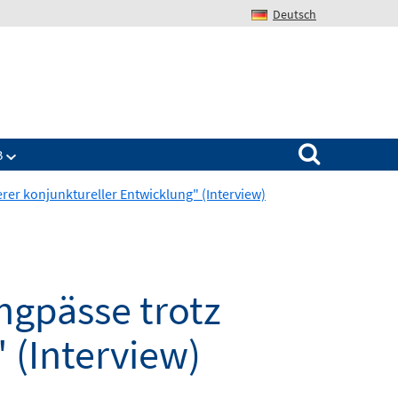
Deutsch
Search for:
B
erer konjunktureller Entwicklung" (Interview)
engpässe trotz
 (Interview)