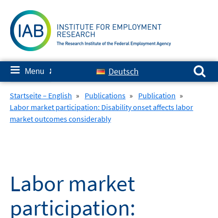
Skip
to
content
Search for:
≡
Deutsch
Menu
✘
Startseite – English
»
Publications
»
Publication
»
Labor market participation: Disability onset affects labor
market outcomes considerably
Labor market
participation: