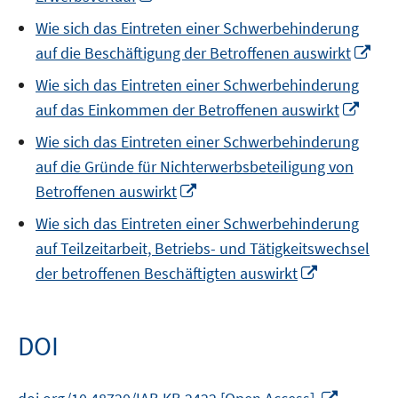
in
Wie sich das Eintreten einer Schwerbehinderung
a
Ope
auf die Beschäftigung der Betroffenen auswirkt
new
in
window
Wie sich das Eintreten einer Schwerbehinderung
a
Open
auf das Einkommen der Betroffenen auswirkt
ne
in
win
Wie sich das Eintreten einer Schwerbehinderung
a
auf die Gründe für Nichterwerbsbeteiligung von
new
Opens
Betroffenen auswirkt
wind
in
Wie sich das Eintreten einer Schwerbehinderung
a
auf Teilzeitarbeit, Betriebs- und Tätigkeitswechsel
new
Opens
der betroffenen Beschäftigten auswirkt
window
in
a
new
DOI
window
Opens