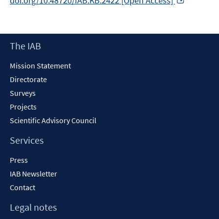
doi.org/10.48720/IAB.KB.2422 [Open Access]
in
a
new
Footer
The IAB
window
Content
Mission Statement
Directorate
Surveys
Projects
Scientific Advisory Council
Services
Press
IAB Newsletter
Contact
Legal notes