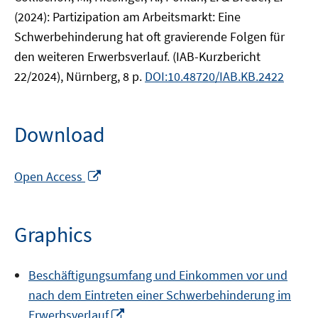
(2024): Partizipation am Arbeitsmarkt: Eine
Schwerbehinderung hat oft gravierende Folgen für
den weiteren Erwerbsverlauf. (IAB-Kurzbericht
22/2024), Nürnberg, 8 p.
DOI:10.48720/IAB.KB.2422
Download
Opens
Open Access
in
a
new
Graphics
window
Beschäftigungsumfang und Einkommen vor und
nach dem Eintreten einer Schwerbehinderung im
Opens
Erwerbsverlauf