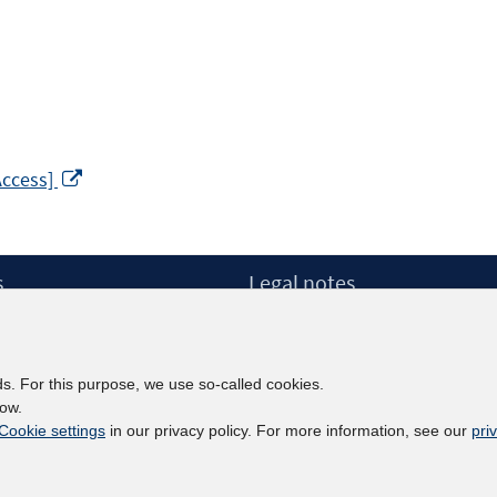
Opens
Access]
in
a
new
s
Legal notes
window
Legal notices and terms
etter
Data Privacy Statement
Accessibility Statement
ds. For this purpose, we use so-called cookies.
Report Accessibility
low.
Cookie settings
in our privacy policy. For more information, see our
pri