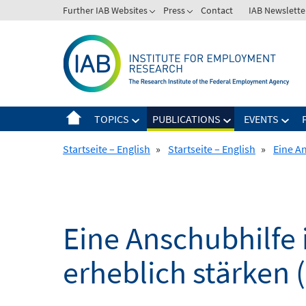
Skip
Further IAB Websites
Press
Contact
IAB Newslette
to
content
TOPICS
PUBLICATIONS
EVENTS
Startseite – English
»
Startseite – English
»
Eine A
Eine Anschubhilfe
erheblich stärken 