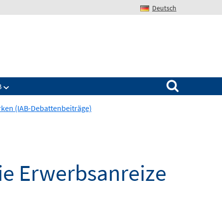
Deutsch
Search for:
B
rken (IAB-Debattenbeiträge)
ie Erwerbsanreize