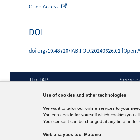
Opens
Open Access
in
a
DOI
new
window
doi.org/10.48720/IAB.FOO.20240626.01 [Open 
Footer
The IAB
Service
Content
Mission Statement
Press
Use of cookies and other technologies
Directorate
IAB Newsl
Surveys
Contact
We want to tailor our online services to your nee
Projects
You can decide for yourself which cookies you al
Scientific Advisory Council
Your consent can be changed at any time under
Web analytics tool Matomo