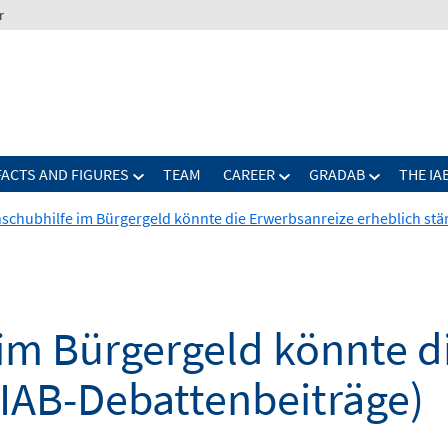
r
FACTS AND FIGURES
TEAM
CAREER
GRADAB
THE IA
nschubhilfe im Bürgergeld könnte die Erwerbsanreize erheblich stä
 im Bürgergeld könnte d
(IAB-Debattenbeiträge)