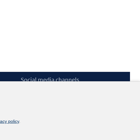
Social media channels
BlueSky
YouTube
LinkedIn
XING
kununu
vacy policy
.
Netiquette