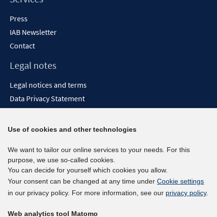
Press
IAB Newsletter
Contact
Legal notes
Legal notices and terms
Data Privacy Statement
Accessibility Statement
Report Accessibility
Use of cookies and other technologies
Social media channels
We want to tailor our online services to your needs. For this
purpose, we use so-called cookies.
BlueSky
You can decide for yourself which cookies you allow.
YouTube
Your consent can be changed at any time under
Cookie settings
LinkedIn
in our privacy policy. For more information, see our
privacy policy
.
XING
Web analytics tool Matomo