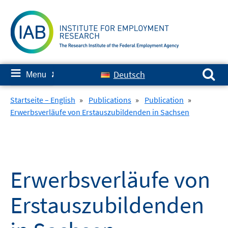
Skip
to
content
Search for:
≡
Deutsch
Menu
✘
Startseite – English
»
Publications
»
Publication
»
Erwerbsverläufe von Erstauszubildenden in Sachsen
Erwerbsverläufe von
Erstauszubildenden