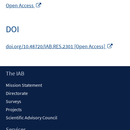
Opens
Open Access
in
a
new
DOI
window
Opens
doi.org/10.48720/IAB.RES.2301 [Open Access]
in
a
new
Footer
The IAB
windo
Content
Mission Statement
Directorate
Surveys
Projects
Scientific Advisory Council
Services