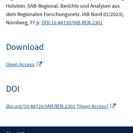
Holstein. (IAB-Regional. Berichte und Analysen aus
dem Regionalen Forschungsnetz. IAB Nord 01/2023),
Nürnberg, 77 p.
DOI:10.48720/IAB.REN.2301
Download
Opens
Open Access
in
a
new
DOI
window
Opens
doi.org/10.48720/IAB.REN.2301 [Open Access]
in
a
new