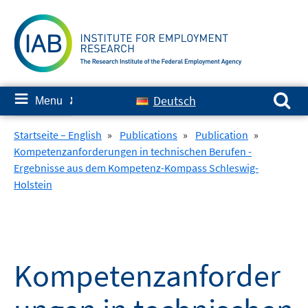
Skip
to
content
Search for:
≡
Deutsch
Menu
✘
Startseite – English
»
Publications
»
Publication
»
Kompetenzanforderungen in technischen Berufen -
Ergebnisse aus dem Kompetenz-Kompass Schleswig-
Holstein
Kompetenzanforder