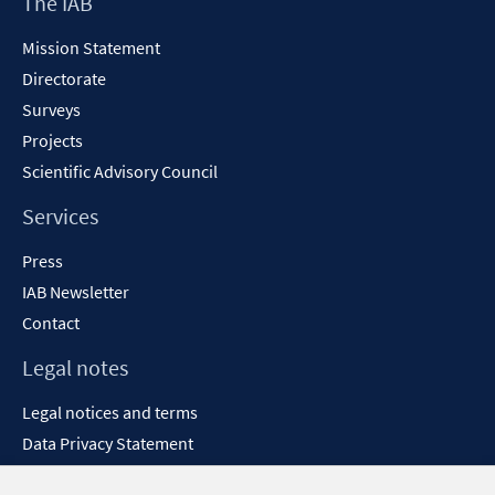
Footer
The IAB
windo
Content
Mission Statement
Directorate
Surveys
Projects
Scientific Advisory Council
Services
Press
IAB Newsletter
Contact
Legal notes
Legal notices and terms
Data Privacy Statement
Accessibility Statement