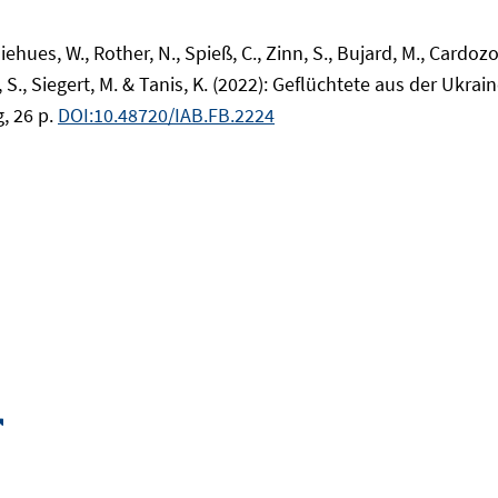
iehues, W., Rother, N., Spieß, C., Zinn, S., Bujard, M., Cardozo
, S., Siegert, M. & Tanis, K. (2022): Geflüchtete aus der Ukr
, 26 p.
DOI:10.48720/IAB.FB.2224
Opens
in
a