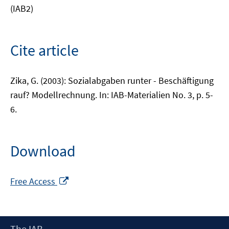
(IAB2)
Cite article
Zika, G. (2003): Sozialabgaben runter - Beschäftigung
rauf? Modellrechnung. In: IAB-Materialien No. 3, p. 5-
6.
Download
Opens
Free Access
in
a
new
Footer
The IAB
window