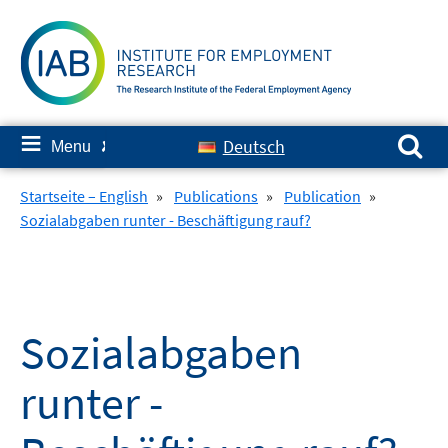
Skip
to
content
Search for:
≡
Deutsch
Menu
✘
Startseite – English
»
Publications
»
Publication
»
Sozialabgaben runter - Beschäftigung rauf?
Sozialabgaben
runter -