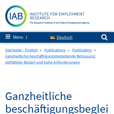
Skip
to
content
Search for:
≡
Deutsch
Menu
✘
Startseite – English
»
Publications
»
Publication
»
Ganzheitliche beschäftigungsbegleitende Betreuung:
vielfältiger Bedarf und hohe Anforderungen
Ganzheitliche
beschäftigungsbeglei