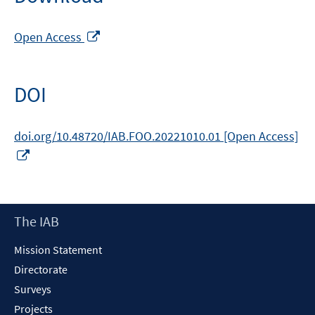
Opens
Open Access
in
a
new
DOI
window
doi.org/10.48720/IAB.FOO.20221010.01 [Open Access]
Opens
in
a
new
Footer
The IAB
window
Content
Mission Statement
Directorate
Surveys
Projects