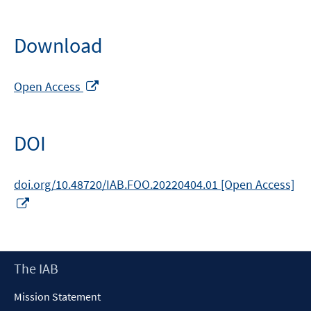
Download
Opens
Open Access
in
a
new
DOI
window
doi.org/10.48720/IAB.FOO.20220404.01 [Open Access]
Opens
in
a
new
Footer
The IAB
window
Content
Mission Statement