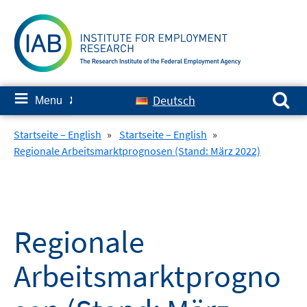
Skip
to
content
Search for:
≡
Deutsch
Menu
✘
Startseite – English
»
Startseite – English
»
Regionale Arbeitsmarktprognosen (Stand: März 2022)
Regionale
Arbeitsmarktprogno