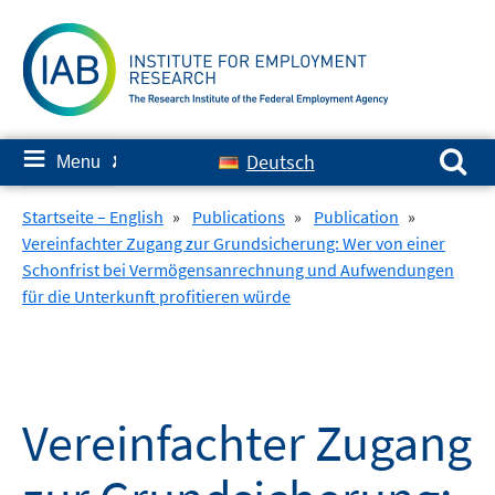
Skip
to
content
Search for:
≡
Deutsch
Menu
✘
Startseite – English
»
Publications
»
Publication
»
Vereinfachter Zugang zur Grundsicherung: Wer von einer
Schonfrist bei Vermögensanrechnung und Aufwendungen
für die Unterkunft profitieren würde
Vereinfachter Zugang