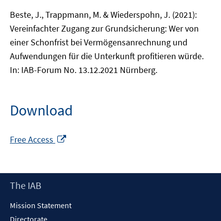
Beste, J., Trappmann, M. & Wiederspohn, J. (2021):
Vereinfachter Zugang zur Grundsicherung: Wer von
einer Schonfrist bei Vermögensanrechnung und
Aufwendungen für die Unterkunft profitieren würde.
In: IAB-Forum No. 13.12.2021 Nürnberg.
Download
Opens
Free Access
in
a
new
Footer
The IAB
window
Content
Mission Statement
Directorate