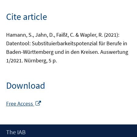
Cite article
Hamann, S., Jahn, D., Faißt, C. & Wapler, R. (2021):
Datentool: Substituierbarkeitspotenzial für Berufe in
Baden-Württemberg und in den Kreisen. Auswertung
1/2021. Nürnberg, 5 p.
Download
Opens
Free Access
in
a
new
Footer
The IAB
window