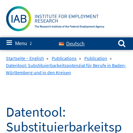
Skip
to
content
Search for:
≡
Deutsch
Menu
✘
Startseite – English
»
Publications
»
Publication
»
Datentool: Substituierbarkeitspotenzial für Berufe in Baden-
Württemberg und in den Kreisen
Datentool:
Substituierbarkeitsp