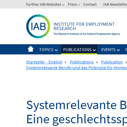
Skip
Further IAB Websites
Press
Contact
IAB Newslette
to
content
TOPICS
PUBLICATIONS
EVENTS
Startseite – English
»
Publications
»
Publication
»
Systemrelevante Berufe und das Potenzial für Homeo
Systemrelevante B
Eine geschlechtss