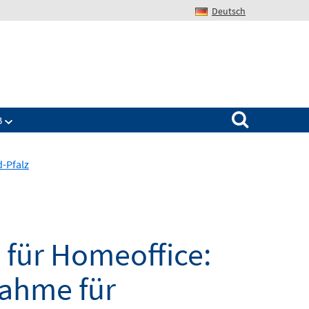
Deutsch
Search for:
B
d-Pfalz
 für Homeoffice:
nahme für