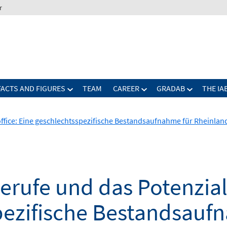
r
FACTS AND FIGURES
TEAM
CAREER
GRADAB
THE IA
ffice: Eine geschlechtsspezifische Bestandsaufnahme für Rheinlan
erufe und das Potenzial
pezifische Bestandsauf