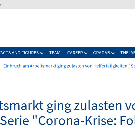
r
FACTS AND FIGURES
TEAM
CAREER
GRADAB
THE IA
Einbruch am Arbeitsmarkt ging zulasten von Helfertätigkeiten ( S
tsmarkt ging zulasten v
 Serie "Corona-Krise: Fo