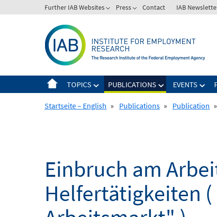
Skip
Further IAB Websites
Press
Contact
IAB Newslette
to
content
TOPICS
PUBLICATIONS
EVENTS
Startseite – English
»
Publications
»
Publication
»
Einbruch am Arbei
Helfertätigkeiten (