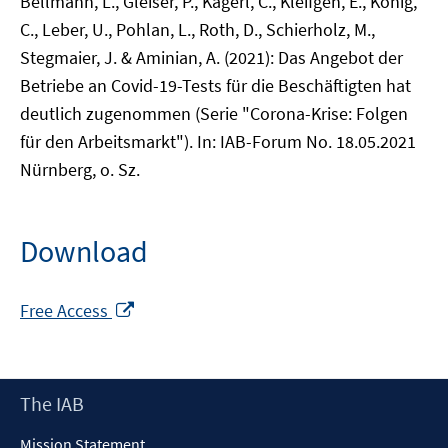
Bellmann, L., Gleiser, P., Kagerl, C., Kleifgen, E., König,
C., Leber, U., Pohlan, L., Roth, D., Schierholz, M.,
Stegmaier, J. & Aminian, A. (2021): Das Angebot der
Betriebe an Covid-19-Tests für die Beschäftigten hat
deutlich zugenommen (Serie "Corona-Krise: Folgen
für den Arbeitsmarkt"). In: IAB-Forum No. 18.05.2021
Nürnberg, o. Sz.
Download
Opens
Free Access
in
a
new
Footer
The IAB
window
Content
Mission Statement