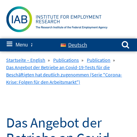
Skip
to
content
Search for:
≡
Deutsch
Menu
✘
Startseite – English
»
Publications
»
Publication
»
Das Angebot der Betriebe an Covid-19-Tests für die
Beschäftigten hat deutlich zugenommen (Serie "Corona-
Krise: Folgen für den Arbeitsmarkt")
Das Angebot der