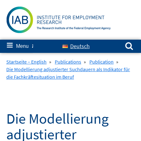
Skip
to
content
Search for:
≡
Deutsch
Menu
✘
Startseite – English
»
Publications
»
Publication
»
Die Modellierung adjustierter Suchdauern als Indikator für
die Fachkräftesituation im Beruf
Die Modellierung
adjustierter