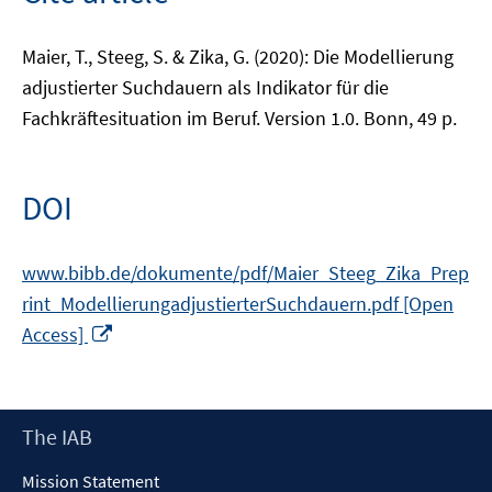
Maier, T., Steeg, S. & Zika, G. (2020): Die Modellierung
adjustierter Suchdauern als Indikator für die
Fachkräftesituation im Beruf. Version 1.0. Bonn, 49 p.
DOI
www.bibb.de/dokumente/pdf/Maier_Steeg_Zika_Prep
rint_ModellierungadjustierterSuchdauern.pdf [Open
Opens
Access]
in
a
new
Footer
The IAB
window
Content
Mission Statement