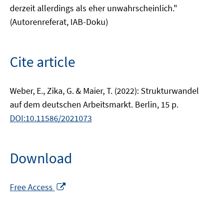
derzeit allerdings als eher unwahrscheinlich."
(Autorenreferat, IAB-Doku)
Cite article
Weber, E., Zika, G. & Maier, T. (2022): Strukturwandel
auf dem deutschen Arbeitsmarkt. Berlin, 15 p.
DOI:10.11586/2021073
Download
Opens
Free Access
in
a