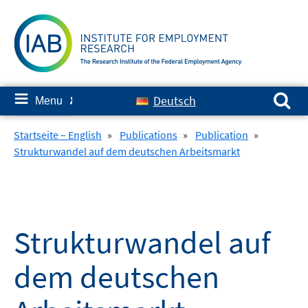
Skip
to
content
Search for:
≡
Deutsch
Menu
✘
Startseite – English
»
Publications
»
Publication
»
Strukturwandel auf dem deutschen Arbeitsmarkt
Strukturwandel auf
dem deutschen