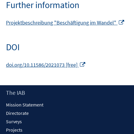
new
Further information
window
Ope
Projektbeschreibung "Beschäftigung im Wandel"
in
a
new
DOI
win
Opens
doi.org/10.11586/2021073 [free]
in
a
new
Footer
The IAB
window
Content
Mission Statement
Directorate
Surveys
Projects