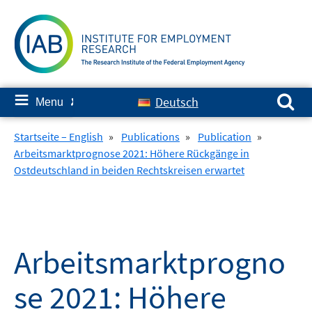
Skip
to
content
Search for:
≡
Deutsch
Menu
✘
Startseite – English
»
Publications
»
Publication
»
Arbeitsmarktprognose 2021: Höhere Rückgänge in
Ostdeutschland in beiden Rechtskreisen erwartet
Arbeitsmarktprogno
se 2021: Höhere