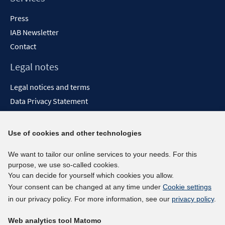
Press
IAB Newsletter
Contact
Legal notes
Legal notices and terms
Data Privacy Statement
Accessibility Statement
Report Accessibility
Use of cookies and other technologies
Social media channels
We want to tailor our online services to your needs. For this
purpose, we use so-called cookies.
BlueSky
You can decide for yourself which cookies you allow.
YouTube
Your consent can be changed at any time under
Cookie settings
LinkedIn
in our privacy policy. For more information, see our
privacy policy
.
XING
Web analytics tool Matomo