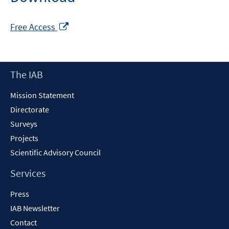
Opens
Free Access
in
a
new
Footer
The IAB
window
Content
Mission Statement
Directorate
Surveys
Projects
Scientific Advisory Council
Services
Press
IAB Newsletter
Contact