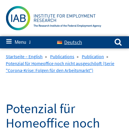
Skip
to
content
Search for:
≡
Deutsch
Menu
✘
Startseite – English
»
Publications
»
Publication
»
Potenzial für Homeoffice noch nicht ausgeschöpft (Serie
"Corona-Krise: Folgen für den Arbeitsmarkt")
Potenzial für
Homeoffice noch