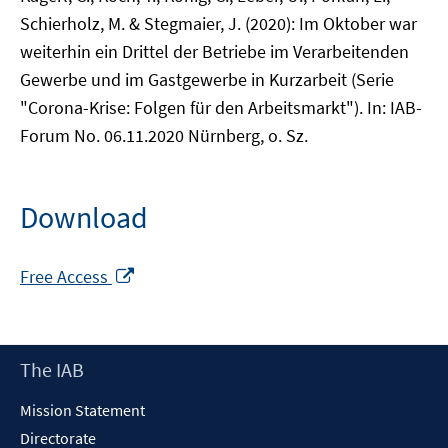
Schierholz, M. & Stegmaier, J. (2020): Im Oktober war
weiterhin ein Drittel der Betriebe im Verarbeitenden
Gewerbe und im Gastgewerbe in Kurzarbeit (Serie
"Corona-Krise: Folgen für den Arbeitsmarkt"). In: IAB-
Forum No. 06.11.2020 Nürnberg, o. Sz.
Download
Opens
Free Access
in
a
new
Footer
The IAB
window
Content
Mission Statement
Directorate