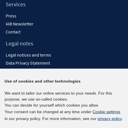
Services
Press
IAB Newsletter
Contact
Legal notes
Legal notices and terms
Data Privacy Statement
Accessibility Statement
Report Accessibility
Use of cookies and other technologies
Social media channels
We want to tailor our online services to your needs. For this
purpose, we use so-called cookies.
BlueSky
You can decide for yourself which cookies you allow.
YouTube
Your consent can be changed at any time under
Cookie settings
LinkedIn
in our privacy policy. For more information, see our
privacy policy
.
XING