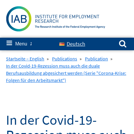
Skip
to
content
Search for:
≡
Deutsch
Menu
✘
Startseite – English
»
Publications
»
Publication
»
In der Covid-19-Rezession muss auch die duale
Berufsausbildung abgesichert werden (Serie "Corona-Krise:
Folgen für den Arbeitsmarkt")
In der Covid-19-