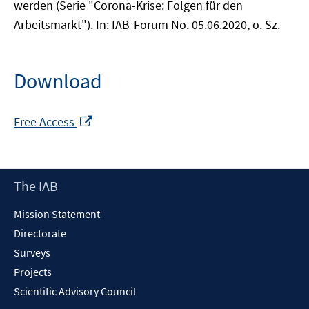
werden (Serie "Corona-Krise: Folgen für den
Arbeitsmarkt"). In: IAB-Forum No. 05.06.2020, o. Sz.
Download
Opens
Free Access
in
a
new
Footer
The IAB
window
Content
Mission Statement
Directorate
Surveys
Projects
Scientific Advisory Council