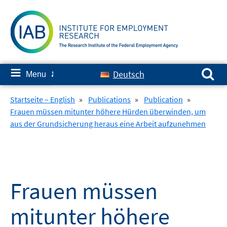
Skip
to
content
Search for:
≡
Deutsch
Menu
✘
Startseite – English
»
Publications
»
Publication
»
Frauen müssen mitunter höhere Hürden überwinden, um
aus der Grundsicherung heraus eine Arbeit aufzunehmen
Frauen müssen
mitunter höhere