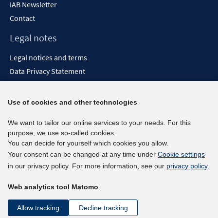
IAB Newsletter
Contact
Legal notes
Legal notices and terms
Data Privacy Statement
Accessibility Statement
Report Accessibility
Use of cookies and other technologies
Social media channels
We want to tailor our online services to your needs. For this
purpose, we use so-called cookies.
BlueSky
You can decide for yourself which cookies you allow.
YouTube
Your consent can be changed at any time under
Cookie settings
LinkedIn
in our privacy policy. For more information, see our
privacy policy
.
XING
Web analytics tool Matomo
kununu
Netiquette
Allow tracking
Decline tracking