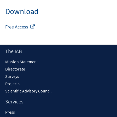
Download
Opens
Free Access
in
a
new
Footer
The IAB
window
Content
Mission Statement
Directorate
Surveys
Projects
Scientific Advisory Council
Services
Press