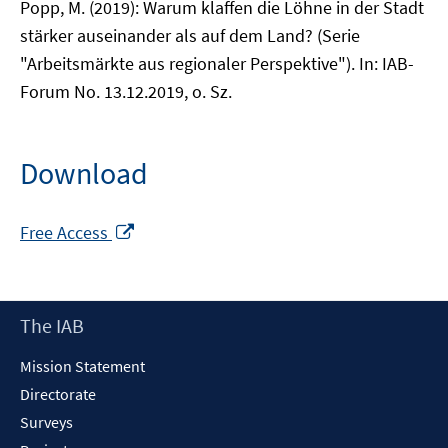
Popp, M. (2019): Warum klaffen die Löhne in der Stadt
stärker auseinander als auf dem Land? (Serie
"Arbeitsmärkte aus regionaler Perspektive"). In: IAB-
Forum No. 13.12.2019, o. Sz.
Download
Opens
Free Access
in
a
new
Footer
The IAB
window
Content
Mission Statement
Directorate
Surveys