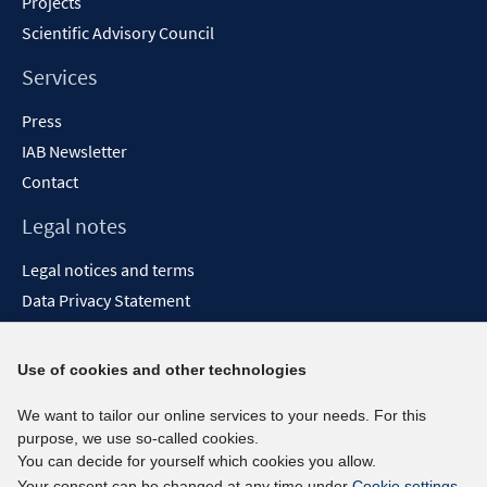
Projects
Scientific Advisory Council
Services
Press
IAB Newsletter
Contact
Legal notes
Legal notices and terms
Data Privacy Statement
Accessibility Statement
Report Accessibility
Use of cookies and other technologies
Social media channels
We want to tailor our online services to your needs. For this
purpose, we use so-called cookies.
BlueSky
You can decide for yourself which cookies you allow.
YouTube
Your consent can be changed at any time under
Cookie settings