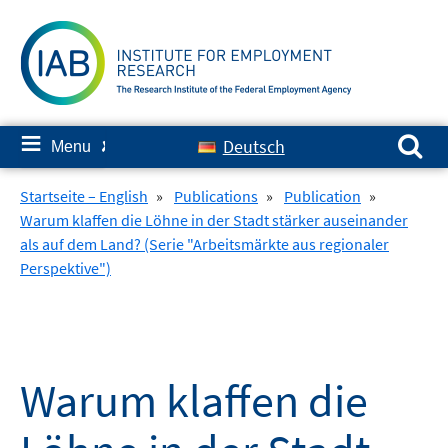
Skip
to
content
Search for:
≡
Deutsch
Menu
✘
Startseite – English
»
Publications
»
Publication
»
Warum klaffen die Löhne in der Stadt stärker auseinander
als auf dem Land? (Serie "Arbeitsmärkte aus regionaler
Perspektive")
Warum klaffen die