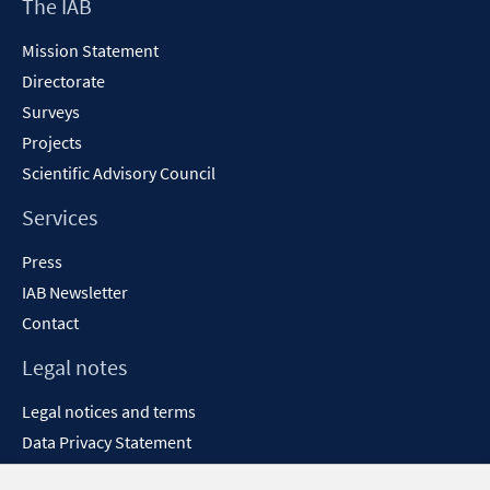
Footer
The IAB
window
Content
Mission Statement
Directorate
Surveys
Projects
Scientific Advisory Council
Services
Press
IAB Newsletter
Contact
Legal notes
Legal notices and terms
Data Privacy Statement
Accessibility Statement