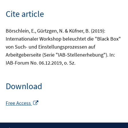
Cite article
Börschlein, E., Gürtzgen, N. & Küfner, B. (2019):
Internationaler Workshop beleuchtet die "Black Box"
von Such- und Einstellungsprozessen auf
Arbeitgeberseite (Serie "IAB-Stellenerhebung"). In:
IAB-Forum No. 06.12.2019, o. Sz.
Download
Opens
Free Access
in
a
new