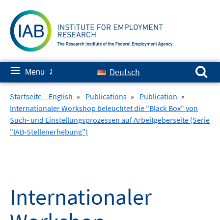
Skip
to
content
Search for:
≡
Deutsch
Menu
✘
Startseite – English
»
Publications
»
Publication
»
Internationaler Workshop beleuchtet die "Black Box" von
Such- und Einstellungsprozessen auf Arbeitgeberseite (Serie
"IAB-Stellenerhebung")
Internationaler