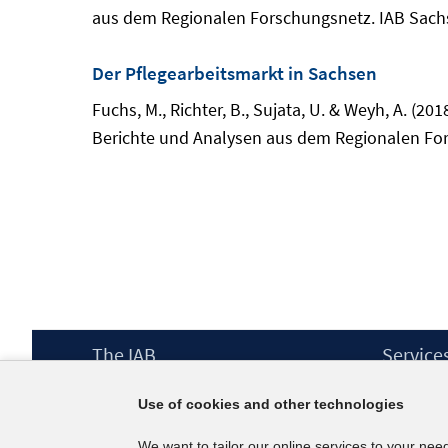
aus dem Regionalen Forschungsnetz. IAB Sachs
Der Pflegearbeitsmarkt in Sachsen
Fuchs, M., Richter, B., Sujata, U. & Weyh, A. (2
Berichte und Analysen aus dem Regionalen For
Footer
The IAB
Service
Content
Mission Statement
Press
Use of cookies and other technologies
Directorate
IAB Newsl
Surveys
Contact
We want to tailor our online services to your nee