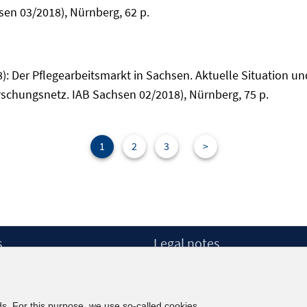
en 03/2018), Nürnberg, 62 p.
018): Der Pflegearbeitsmarkt in Sachsen. Aktuelle Situation 
schungsnetz. IAB Sachsen 02/2018), Nürnberg, 75 p.
1
2
3
>
s
Legal notes
Legal notices and terms
etter
Data Privacy Statement
Accessibility Statement
ds. For this purpose, we use so-called cookies.