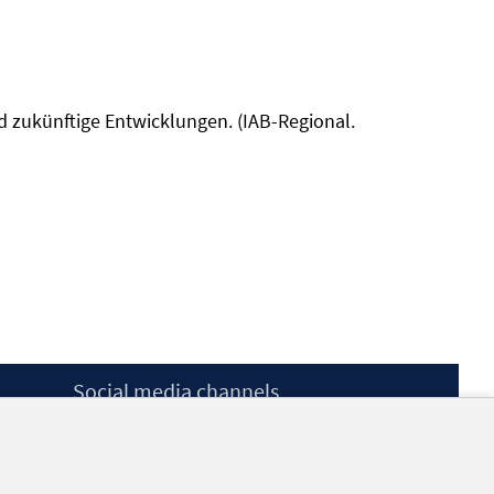
und zukünftige Entwicklungen. (IAB-Regional.
Social media channels
BlueSky
YouTube
LinkedIn