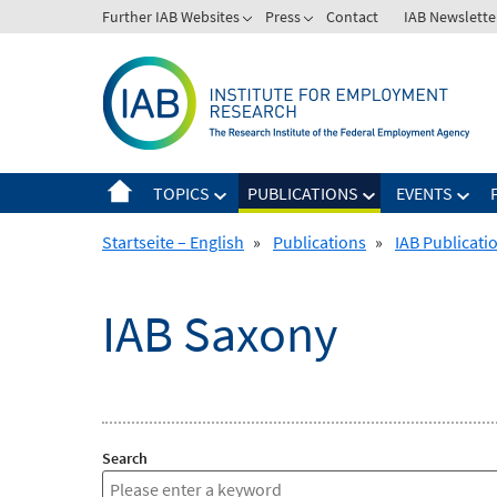
Skip
Further IAB Websites
Press
Contact
IAB Newslette
to
content
TOPICS
PUBLICATIONS
EVENTS
Startseite – English
»
Publications
»
IAB Publicati
IAB Saxony
Search