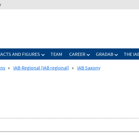
r
FACTS AND FIGURES
TEAM
CAREER
GRADAB
THE IA
ons
»
IAB-Regional (IAB regional)
»
IAB Saxony