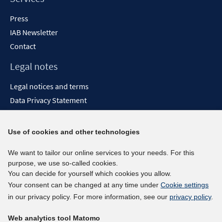
Press
IAB Newsletter
Contact
Legal notes
Legal notices and terms
Data Privacy Statement
Accessibility Statement
Report Accessibility
Use of cookies and other technologies
Social media channels
We want to tailor our online services to your needs. For this
purpose, we use so-called cookies.
BlueSky
You can decide for yourself which cookies you allow.
YouTube
Your consent can be changed at any time under
Cookie settings
LinkedIn
in our privacy policy. For more information, see our
privacy policy
.
XING
Web analytics tool Matomo