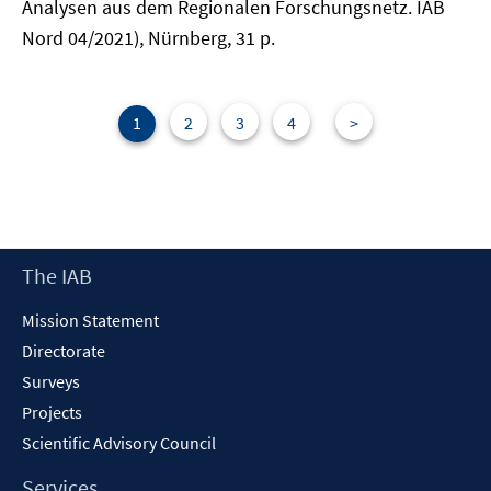
Analysen aus dem Regionalen Forschungsnetz. IAB
Nord 04/2021), Nürnberg, 31 p.
1
2
3
4
>
Footer
The IAB
Content
Mission Statement
Directorate
Surveys
Projects
Scientific Advisory Council
Services