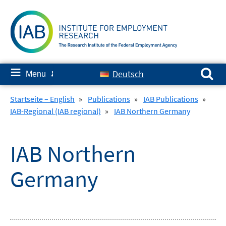
Skip
to
content
Search for:
≡
Deutsch
Menu
✘
Startseite – English
»
Publications
»
IAB Publications
»
IAB-Regional (IAB regional)
»
IAB Northern Germany
IAB Northern
Germany