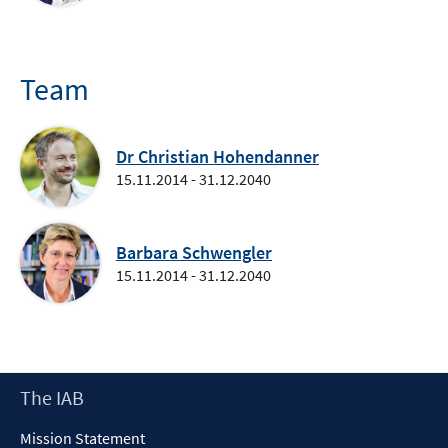
Team
Dr Christian Hohendanner
15.11.2014 - 31.12.2040
Barbara Schwengler
15.11.2014 - 31.12.2040
Footer
The IAB
Content
Mission Statement