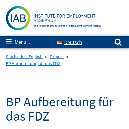
Skip
to
content
Search for:
≡
Deutsch
Menu
✘
Startseite – English
»
Project
»
BP Aufbereitung für das FDZ
BP Aufbereitung für
das FDZ