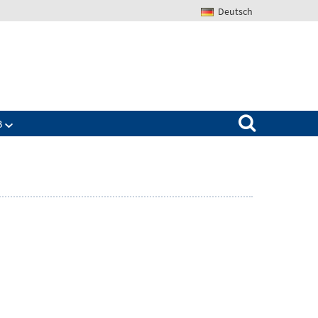
Deutsch
Search for:
B
Zeige
ü
Untermenü
für
The
IAB