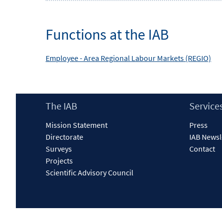
Functions at the IAB
Employee -
Area
Regional Labour Markets (REGIO)
Footer
The IAB
Service
Content
Mission Statement
Press
Directorate
IAB Newsl
Surveys
Contact
Projects
Scientific Advisory Council