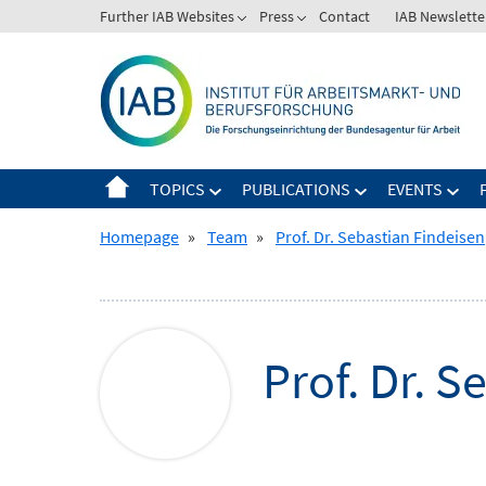
Skip
Further IAB Websites
Press
Contact
IAB Newslette
Zeige
Zeige
to
Untermenü
Untermenü
content
für
für
Further
Press
IAB
Websites
TOPICS
PUBLICATIONS
EVENTS
Zeige
Zeige
Zeig
Untermenü
Untermenü
Unt
Homepage
»
Team
»
Prof. Dr. Sebastian Findeisen
für
für
für
Topics
Publications
Even
Prof. Dr.
Se