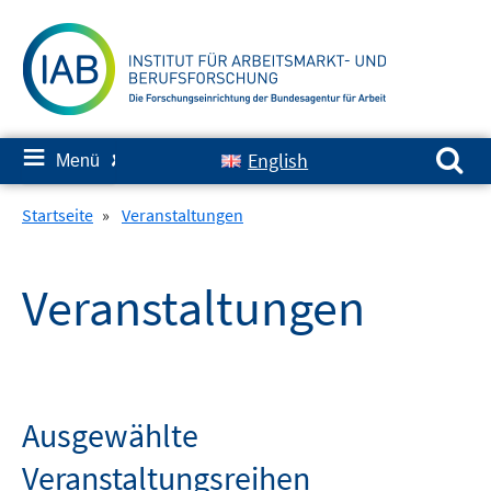
Springe
zum
Inhalt
Suchen nach:
≡
English
Menü
✘
Startseite
»
Veranstaltungen
Veranstaltungen
Ausgewählte
Veranstaltungsreihen