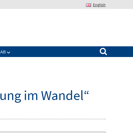
English
Suchen nach:
IAB
rung im Wandel“