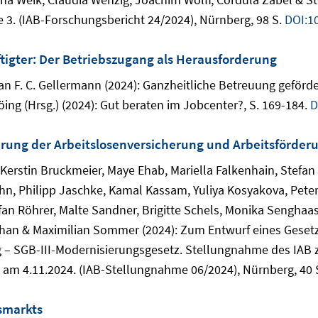
 3. (IAB-Forschungsbericht 24/2024), Nürnberg, 98 S.
DOI:1
tigter: Der Betriebszugang als Herausforderung
an F. C. Gellermann (2024): Ganzheitliche Betreuung geförde
ing (Hrsg.) (2024): Gut beraten im Jobcenter?, S. 169-184.
D
rung der Arbeitslosenversicherung und Arbeitsförderu
 Kerstin Bruckmeier, Maye Ehab, Mariella Falkenhain, Stefan
n, Philipp Jaschke, Kamal Kassam, Yuliya Kosyakova, Peter
fan Röhrer, Malte Sandner, Brigitte Schels, Monika Senghaa
phan & Maximilian Sommer (2024): Zum Entwurf eines Geset
 – SGB-III-Modernisierungsgesetz. Stellungnahme des IAB 
 am 4.11.2024. (IAB-Stellungnahme 06/2024), Nürnberg, 40 
smarkts