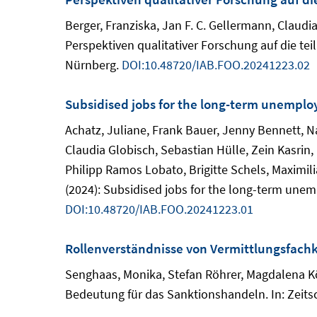
Berger, Franziska, Jan F. C. Gellermann, Claud
Perspektiven qualitativer Forschung auf die t
Nürnberg.
DOI:10.48720/IAB.FOO.20241223.02
Subsidised jobs for the long-term unemploy
Achatz, Juliane, Frank Bauer, Jenny Bennett, N
Claudia Globisch, Sebastian Hülle, Zein Kasrin
Philipp Ramos Lobato, Brigitte Schels, Maximil
(2024): Subsidised jobs for the long-term unem
DOI:10.48720/IAB.FOO.20241223.01
Rollenverständnisse von Vermittlungsfach
Senghaas, Monika, Stefan Röhrer, Magdalena Kö
Bedeutung für das Sanktionshandeln. In: Zeitschr