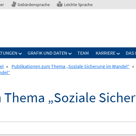
ter
Gebärdensprache
Leichte Sprache
LTUNGEN
GRAFIK UND DATEN
TEAM
KARRIERE
DAS 
el
»
Publikationen zum Thema „Soziale Sicherung im Wandel“
»
ndel“
 Thema „Soziale Siche