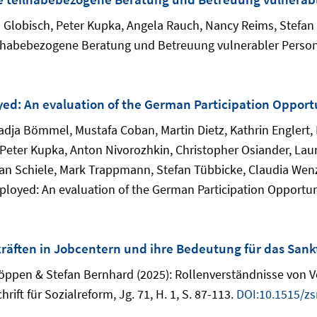
ia Globisch, Peter Kupka, Angela Rauch, Nancy Reims, Stefa
eilhabebezogene Beratung und Betreuung vulnerabler Person
ed: An evaluation of the German Participation Opportu
adja Bömmel, Mustafa Coban, Martin Dietz, Kathrin Englert, 
, Peter Kupka, Anton Nivorozhkin, Christopher Osiander, La
ian Schiele, Mark Trappmann, Stefan Tübbicke, Claudia Wenz
ployed: An evaluation of the German Participation Opportuni
kräften in Jobcentern und ihre Bedeutung für das San
ppen & Stefan Bernhard (2025): Rollenverständnisse von V
ift für Sozialreform, Jg. 71, H. 1, S. 87-113.
DOI:10.1515/zs