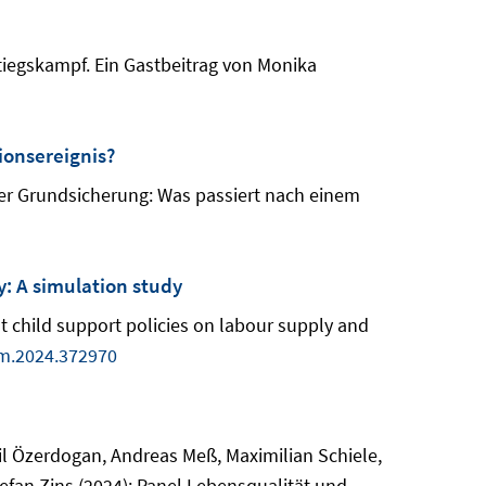
tiegskampf. Ein Gastbeitrag von Monika
onsereignis?
der Grundsicherung: Was passiert nach einem
y: A simulation study
nt child support policies on labour supply and
m.2024.372970
il Özerdogan, Andreas Meß, Maximilian Schiele,
fan Zins (2024): Panel Lebensqualität und