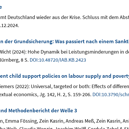
e
mt Deutschland wieder aus der Krise. Schluss mit dem Abs
.12.2024.
 der Grundsicherung: Was passiert nach einem Sankti
 Wicht (2024): Hohe Dynamik bei Leistungsminderungen in 
Nürnberg, 8 S.
DOI:10.48720/IAB.KB.2423
erent child support policies on labour supply and povert
emers (2022): Universal, targeted or both: Effects of differe
extual economics, Jg. 142, H. 2, S. 159-206.
DOI:10.3790/sch
 und Methodenbericht der Welle 3
, Emma Fössing, Zein Kasrin, Andreas Meß, Zein Kasrin, An
 Weik, Claudia Wenzig, Joachim Wolff, Cordula Zabel & Ste