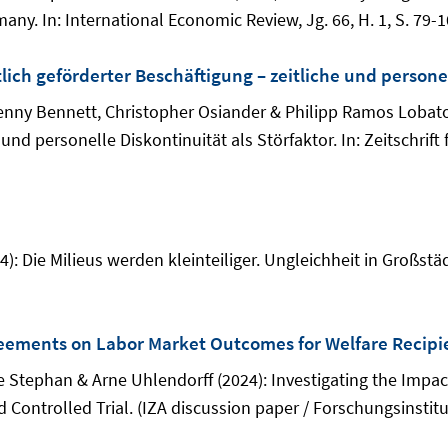
ny. In: International Economic Review, Jg. 66, H. 1, S. 79-
ch geförderter Beschäftigung – zeitliche und personell
Jenny Bennett, Christopher Osiander & Philipp Ramos Loba
und personelle Diskontinuität als Störfaktor. In: Zeitschrift f
: Die Milieus werden kleinteiliger. Ungleichheit in Großstä
reements on Labor Market Outcomes for Welfare Recipi
e Stephan & Arne Uhlendorff (2024): Investigating the Impa
ontrolled Trial. (IZA discussion paper / Forschungsinstitut