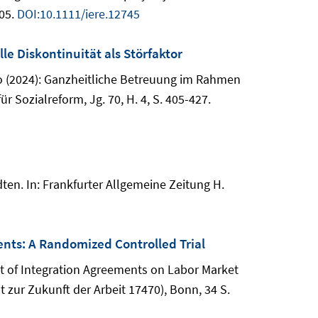
105.
DOI:10.1111/iere.12745
e Diskontinuität als Störfaktor
to (2024): Ganzheitliche Betreuung im Rahmen
ür Sozialreform, Jg. 70, H. 4, S. 405-427.
dten. In: Frankfurter Allgemeine Zeitung H.
ents: A Randomized Controlled Trial
ct of Integration Agreements on Labor Market
 zur Zukunft der Arbeit 17470), Bonn, 34 S.