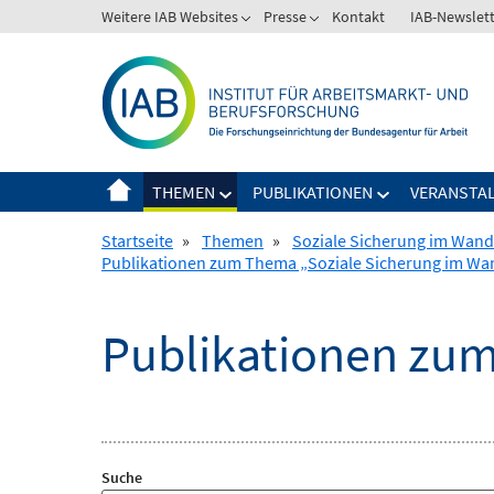
Springe
Weitere IAB Websites
Presse
Kontakt
IAB-Newslet
zum
Inhalt
THEMEN
PUBLIKATIONEN
VERANSTA
Startseite
»
Themen
»
Soziale Sicherung im Wand
Publikationen zum Thema „Soziale Sicherung im Wa
Publikationen zum
Suche