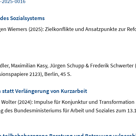
-2025-0016
 des Sozialsystems
n Wiemers (2025): Zielkonflikte und Ansatzpunkte zur Refo
er, Maximilian Kasy, Jürgen Schupp & Frederik Schwerter 
onspapiere 2123), Berlin, 45 S.
 statt Verlängerung von Kurzarbeit
ie Wolter (2024): Impulse für Konjunktur und Transformation 
g des Bundesministeriums für Arbeit und Soziales zum 13.1
die teilhabebezogene Beratung und Betreuung vulnerab