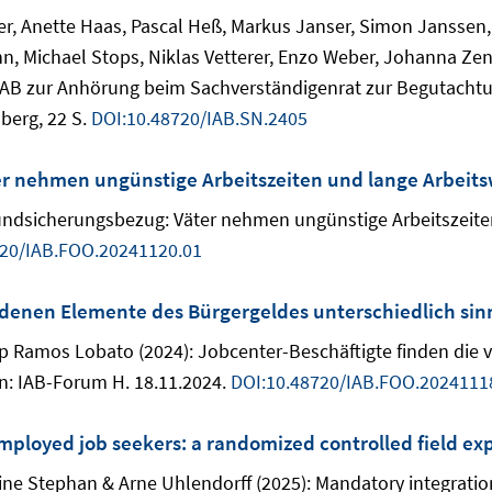
ger, Anette Haas, Pascal Heß, Markus Janser, Simon Janssen
n, Michael Stops, Niklas Vetterer, Enzo Weber, Johanna Ze
IAB zur Anhörung beim Sachverständigenrat zur Begutachtu
berg, 22 S.
DOI:10.48720/IAB.SN.2405
r nehmen ungünstige Arbeitszeiten und lange Arbeitsw
undsicherungsbezug: Väter nehmen ungünstige Arbeitszeiten
720/IAB.FOO.20241120.01
denen Elemente des Bürgergeldes unterschiedlich sinn
pp Ramos Lobato (2024): Jobcenter-Beschäftigte finden die
 In: IAB-Forum H. 18.11.2024.
DOI:10.48720/IAB.FOO.2024111
ployed job seekers: a randomized controlled field e
ine Stephan & Arne Uhlendorff (2025): Mandatory integrati