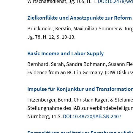
Wirtschaftsdienst, Jg. 105, H. 1.
DOI:10.2478/wd
Zielkonflikte und Ansatzpunkte zur Reform
Bruckmeier, Kerstin, Maximilian Sommer & Jürge
Jg. 78, H. 12, S. 10-13.
Basic Income and Labor Supply
Bernhard, Sarah, Sandra Bohmann, Susann Fiedl
Evidence from an RCT in Germany. (DIW-Diskussi
Impulse für Konjunktur und Transformation
Fitzenberger, Bernd, Christian Kagerl & Stefan
Stellungnahme des IAB zur Verbändebeteiligun
Nürnberg, 11 S.
DOI:10.48720/IAB.SN.2407
Perspektiven qualitativer Forschung auf 