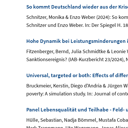
So kommt Deutschland wieder aus der Kris
Schnitzer, Monika & Enzo Weber (2024): So kom
Schnitzer und Enzo Weber. In: Der Spiegel H. 18
Hohe Dynamik bei Leistungsminderungen in
Fitzenberger, Bernd, Julia Schmidtke & Leonie
Sanktionsereignis? (IAB-Kurzbericht 23/2024), 
Universal, targeted or both: Effects of diff
Bruckmeier, Kerstin, Diego d'Andria & Jürgen Wi
poverty: A simulation study. In: Journal of cont
Panel Lebensqualität und Teilhabe - Feld-
Hülle, Sebastian, Nadja Bömmel, Mustafa Coban
Mark Trappmann, Ute Wagemann, Jonas Aljoscha