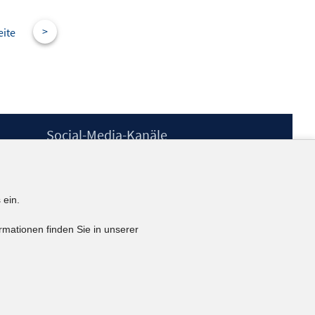
>
eite
Social-Media-Kanäle
BlueSky
YouTube
LinkedIn
 ein.
XING
kununu
rmationen finden Sie in unserer
Netiquette