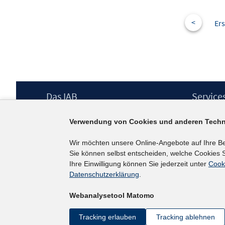
<
Ers
Footer
Das IAB
Service
Inhalt
Institut für Arbeitsmarkt- und
Presse
Verwendung von Cookies und anderen Techn
Berufsforschung (IAB) – unser Leitbild
IAB-Newsl
Institutsleitung
Kontakt
Wir möchten unsere Online-Angebote auf Ihre B
Graduiertenprogramm
Sie können selbst entscheiden, welche Cookies S
Befragungen
Ihre Einwilligung können Sie jederzeit unter
Cook
Projekte
Datenschutzerklärung
.
Wissenschaftlicher Beirat
Webanalysetool Matomo
Tracking erlauben
Tracking ablehnen