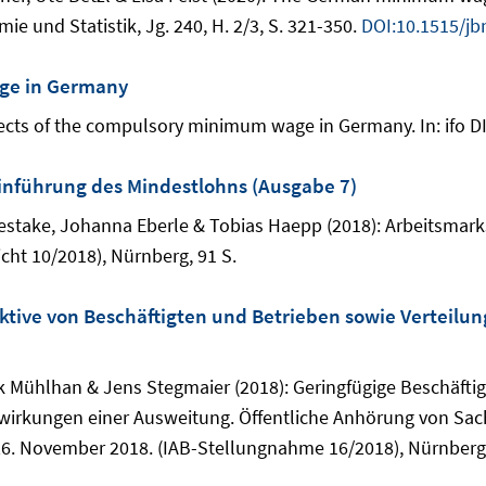
e und Statistik, Jg. 240, H. 2/3, S. 321-350.
DOI:10.1515/jb
age in Germany
ects of the compulsory minimum wage in Germany. In: ifo DICE
inführung des Mindestlohns (Ausgabe 7)
opestake, Johanna Eberle & Tobias Haepp (2018): Arbeitsmar
cht 10/2018), Nürnberg, 91 S.
ktive von Beschäftigten und Betrieben sowie Verteilu
k Mühlhan & Jens Stegmaier (2018): Geringfügige Beschäfti
twirkungen einer Ausweitung. Öffentliche Anhörung von Sac
. November 2018. (IAB-Stellungnahme 16/2018), Nürnberg,