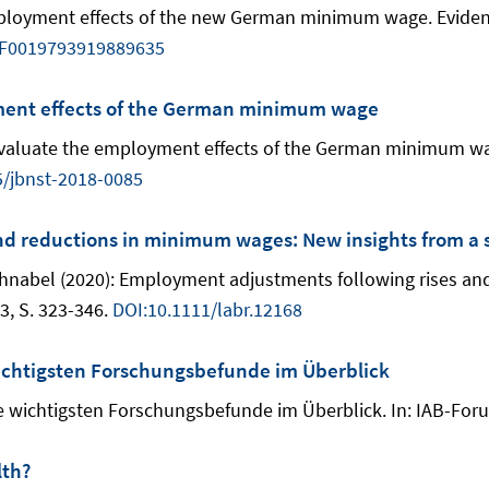
mployment effects of the new German minimum wage. Evidenc
2F0019793919889635
ment effects of the German minimum wage
o evaluate the employment effects of the German minimum w
5/jbnst-2018-0085
nd reductions in minimum wages: New insights from a
Schnabel (2020): Employment adjustments following rises a
 3, S. 323-346.
DOI:10.1111/labr.12168
 wichtigsten Forschungsbefunde im Überblick
ie wichtigsten Forschungsbefunde im Überblick. In: IAB-Foru
lth?