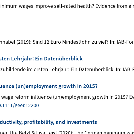
inimum wages improve self-rated health? Evidence from a n
hnabel (2019): Sind 12 Euro Mindestlohn zu viel? In: IAB-For
ten Lehrjahr: Ein Datenüberblick
zubildende im ersten Lehrjahr: Ein Datenüberblick. In: IAB-
uence (un)employment growth in 2015?
m wage reform influence (un)employment growth in 2015? Ev
0.1111/geer.12200
ctivity, profitability, and investments
er, Ute Betzl & Lisa Feist (2020): The German minimum wage: 