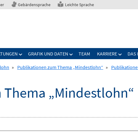
ter
Gebärdensprache
Leichte Sprache
LTUNGEN
GRAFIK UND DATEN
TEAM
KARRIERE
DAS 
lohn
»
Publikationen zum Thema „Mindestlohn“
»
Publikation
m Thema „Mindestlohn“