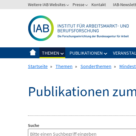
Springe
Weitere IAB Websites
Presse
Kontakt
IAB-Newslet
zum
Inhalt
THEMEN
PUBLIKATIONEN
VERANSTA
Startseite
»
Themen
»
Sonderthemen
»
Mindest
Publikationen zu
Suche