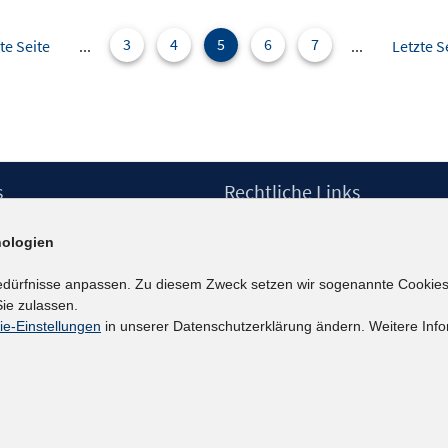
3
4
5
6
7
te Seite
...
...
Letzte S
s
Rechtliche Links
Impressum
ologien
etter
Datenschutzerklärung
Erklärung zur Barrierefreiheit
edürfnisse anpassen. Zu diesem Zweck setzen wir sogenannte Cookies
Barrieren melden
ie zulassen.
ie-Einstellungen
in unserer Datenschutzerklärung ändern. Weitere Info