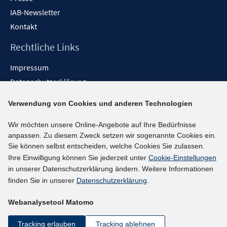
IAB-Newsletter
Kontakt
Rechtliche Links
Impressum
Datenschutzerklärung
Erklärung zur Barrierefreiheit
Verwendung von Cookies und anderen Technologien
Barrieren melden
Wir möchten unsere Online-Angebote auf Ihre Bedürfnisse
Social-Media-Kanäle
anpassen. Zu diesem Zweck setzen wir sogenannte Cookies ein.
Sie können selbst entscheiden, welche Cookies Sie zulassen.
BlueSky
Ihre Einwilligung können Sie jederzeit unter
Cookie-Einstellungen
YouTube
in unserer Datenschutzerklärung ändern. Weitere Informationen
LinkedIn
finden Sie in unserer
Datenschutzerklärung
.
XING
Webanalysetool Matomo
kununu
Netiquette
Tracking erlauben
Tracking ablehnen