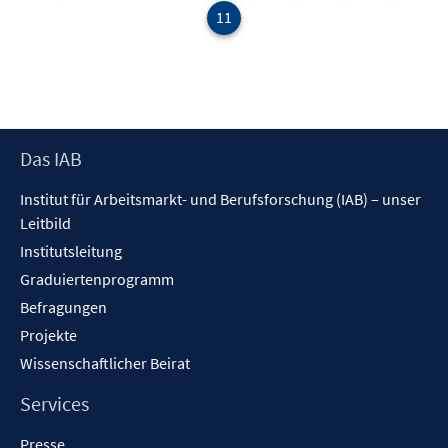
11
Footer
Das IAB
Inhalt
Institut für Arbeitsmarkt- und Berufsforschung (IAB) – unser
Leitbild
Institutsleitung
Graduiertenprogramm
Befragungen
Projekte
Wissenschaftlicher Beirat
Services
Presse