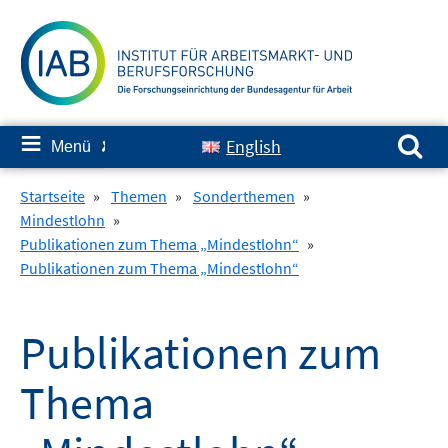
Springe
zum
Inhalt
Suchen nach:
≡
English
Menü
✘
Startseite
»
Themen
»
Sonderthemen
»
Mindestlohn
»
Publikationen zum Thema „Mindestlohn“
»
Publikationen zum Thema „Mindestlohn“
Publikationen zum
Thema