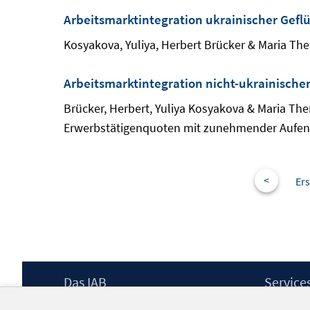
Arbeitsmarktintegration ukrainischer Gefl
Kosyakova, Yuliya, Herbert Brücker & Maria Ther
Arbeitsmarktintegration nicht-ukrainischer
Brücker, Herbert, Yuliya Kosyakova & Maria Ther
Erwerbstätigenquoten mit zunehmender Aufenth
<
Ers
Footer
Das IAB
Service
Inhalt
Institut für Arbeitsmarkt- und
Presse