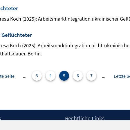
üchteter
esa Koch (2025): Arbeitsmarktintegration ukrainischer Geflü
 Geflüchteter
esa Koch (2025): Arbeitsmarktintegration nicht-ukrainischer
altsdauer. Berlin.
3
4
5
6
7
te Seite
...
...
Letzte S
s
Rechtliche Links
Impressum