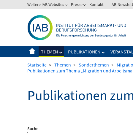
Springe
Weitere IAB Websites
Presse
Kontakt
IAB-Newslet
zum
Inhalt
THEMEN
PUBLIKATIONEN
VERANSTA
Startseite
»
Themen
»
Sonderthemen
»
Migrati
Publikationen zum Thema „Migration und Arbeitsma
Publikationen zum
Suche