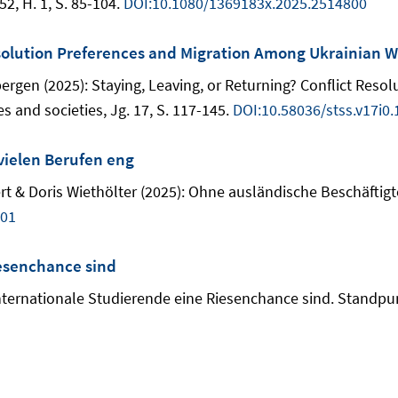
52, H. 1, S. 85-104.
DOI:10.1080/1369183x.2025.2514800
Resolution Preferences and Migration Among Ukrainian
ergen (2025): Staying, Leaving, or Returning? Conflict Res
s and societies, Jg. 17, S. 117-145.
DOI:10.58036/stss.v17i0.
vielen Berufen eng
t & Doris Wiethölter (2025): Ohne ausländische Beschäftigte
.01
esenchance sind
nternationale Studierende eine Riesenchance sind. Standpu