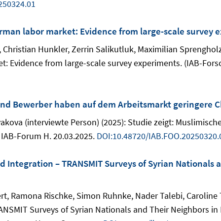
250324.01
rman labor market: Evidence from large-scale survey 
, Christian Hunkler, Zerrin Salikutluk, Maximilian Sprenghol
t: Evidence from large-scale survey experiments. (IAB-Fors
und Bewerber haben auf dem Arbeitsmarkt geringere C
osyakova (interviewte Person) (2025): Studie zeigt: Muslim
: IAB-Forum H. 20.03.2025.
DOI:10.48720/IAB.FOO.20250320.
nd Integration – TRANSMIT Surveys of Syrian Nationals
rt, Ramona Rischke, Simon Ruhnke, Nader Talebi, Caroline T
RANSMIT Surveys of Syrian Nationals and Their Neighbors in