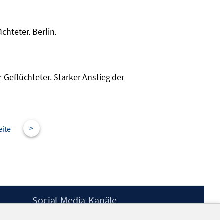
chteter. Berlin.
 Geflüchteter. Starker Anstieg der
>
eite
Social-Media-Kanäle
BlueSky