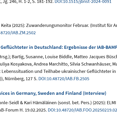
Jg. 246, H. 1-2, S. 181-192.
DOI:10.1515/jbnst-2024-0091
eita (2025): Zuwanderungsmonitor Februar. (Institut für A
48720/IAB.ZM.2502
r Geflüchteter in Deutschland: Ergebnisse der IAB-BA
Hrsg.); Bartig, Susanne, Louise Biddle, Matteo Jacques Büs
Yuliya Kosyakova, Andrea Marchitto, Silvia Schwanhäuser, M
): Lebenssituation und Teilhabe ukrainischer Geflüchteter 
), Nürnberg, 127 S.
DOI:10.48720/IAB.FB.2505
rvices in Germany, Sweden and Finland (Interview)
le-Seidl & Kari Hämäläinen (sonst. bet. Pers.) (2025): ELMI 
IAB-Forum H. 19.02.2025.
DOI:10.48720/IAB.FOO.20250219.0