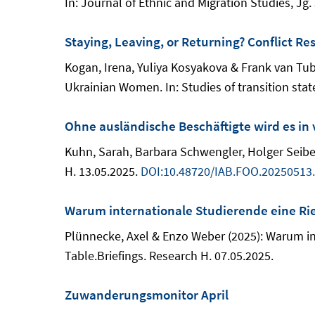
In: Journal of Ethnic and Migration Studies, Jg. 
Staying, Leaving, or Returning? Conflict 
Kogan, Irena, Yuliya Kosyakova & Frank van Tub
Ukrainian Women. In: Studies of transition state
Ohne ausländische Beschäftigte wird es in 
Kuhn, Sarah, Barbara Schwengler, Holger Seiber
H. 13.05.2025.
DOI:10.48720/IAB.FOO.20250513
Warum internationale Studierende eine Ri
Plünnecke, Axel & Enzo Weber (2025): Warum i
Table.Briefings. Research H. 07.05.2025.
Zuwanderungsmonitor April