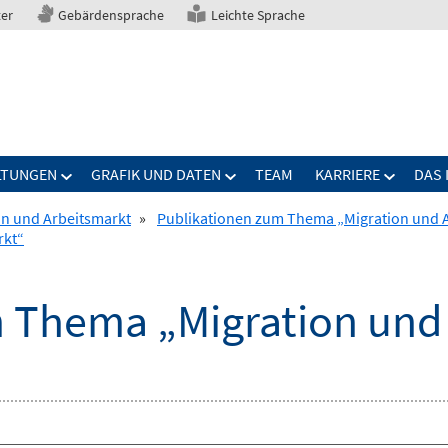
ter
Gebärdensprache
Leichte Sprache
LTUNGEN
GRAFIK UND DATEN
TEAM
KARRIERE
DAS 
on und Arbeitsmarkt
»
Publikationen zum Thema „Migration und 
rkt“
 Thema „Migration und