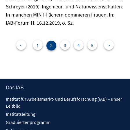
Schreyer (2019): Ingenieur- und Naturwissenschaften:
In manchen MINT-Fächern dominieren Frauen. In:
IAB-Forum H. 16.12.2019, o. Sz.
<
1
2
3
4
5
>
Footer
Das IAB
Inhalt
Institut für Arbeitsmarkt- und Berufsforschung (IAB) – unser
Leitbild
Institutsleitung
Graduiertenprogramm