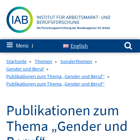
Springe
zum
Inhalt
Suchen nach:
≡
English
Menü
✘
Startseite
»
Themen
»
Sonderthemen
»
Gender und Beruf
»
Publikationen zum Thema „Gender und Beruf“
»
Publikationen zum Thema „Gender und Beruf“
Publikationen zum
Thema „Gender und