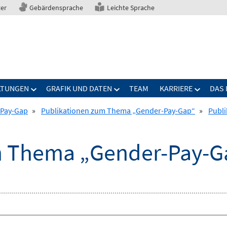
ter
Gebärdensprache
Leichte Sprache
LTUNGEN
GRAFIK UND DATEN
TEAM
KARRIERE
DAS 
Pay-Gap
»
Publikationen zum Thema „Gender-Pay-Gap“
»
Publ
m Thema „Gender-Pay-G