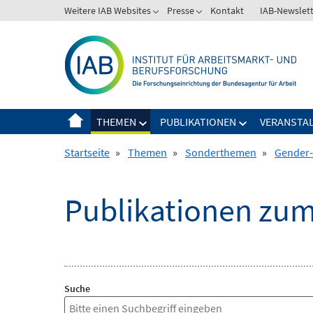
Springe
Weitere IAB Websites
Presse
Kontakt
IAB-Newslet
zum
Inhalt
THEMEN
PUBLIKATIONEN
VERANSTA
Startseite
»
Themen
»
Sonderthemen
»
Gender-
Publikationen zu
Suche