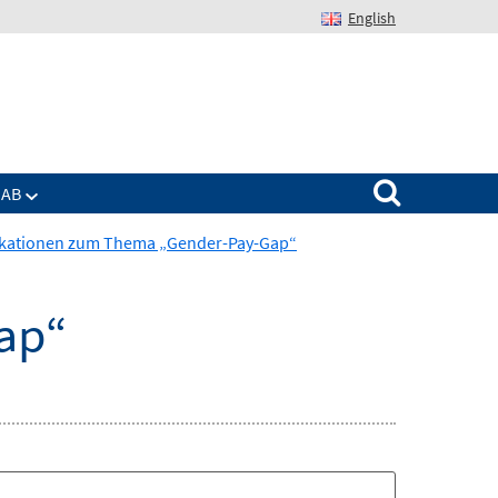
English
Suchen nach:
IAB
ikationen zum Thema „Gender-Pay-Gap“
ap“