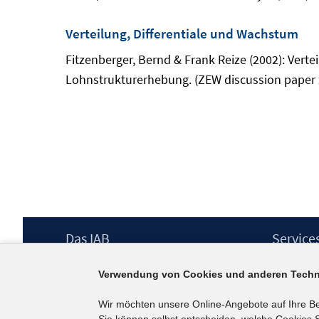
Verteilung, Differentiale und Wachstum
Fitzenberger, Bernd & Frank Reize (2002): Vert
Lohnstrukturerhebung. (ZEW discussion paper 
Footer
Das IAB
Service
Inhalt
Institut für Arbeitsmarkt- und
Presse
Verwendung von Cookies und anderen Techn
Berufsforschung (IAB) – unser Leitbild
IAB-Newsl
Institutsleitung
Kontakt
Wir möchten unsere Online-Angebote auf Ihre B
Graduiertenprogramm