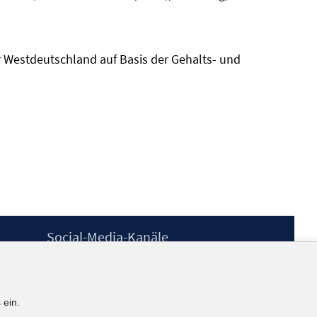
ür Westdeutschland auf Basis der Gehalts- und
Social-Media-Kanäle
BlueSky
YouTube
LinkedIn
 ein.
XING