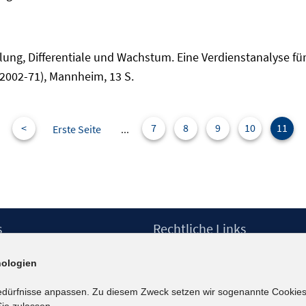
eilung, Differentiale und Wachstum. Eine Verdienstanalyse f
2002-71), Mannheim, 13 S.
<
7
8
9
10
11
Erste Seite
...
s
Rechtliche Links
Impressum
ologien
etter
Datenschutzerklärung
Erklärung zur Barrierefreiheit
edürfnisse anpassen. Zu diesem Zweck setzen wir sogenannte Cookies
Barrieren melden